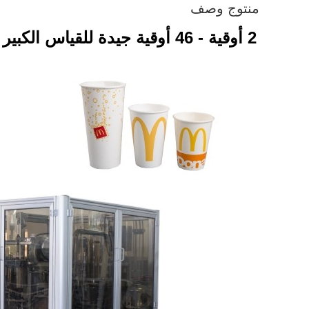
منتوج وصف
2 أوقية - 46 أوقية جيدة للقياس الكبير والشراب البارد كأس الورق صنع آلة