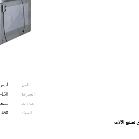
اللون:
أبيض
السرعة:
120-160 قطع
إعدادات:
تسخين
المواد:
135-450
 تصنيع الآلات