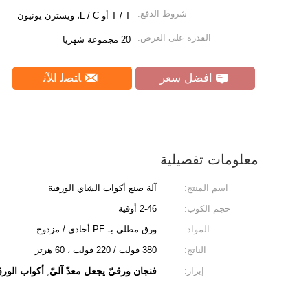
شروط الدفع:
T / T أو L / C، ويسترن يونيون
القدرة على العرض:
20 مجموعة شهريا
افضل سعر
ﺎﺘﺼﻟ ﺍﻶﻧ
معلومات تفصيلية
اسم المنتج:
آلة صنع أكواب الشاي الورقية
حجم الكوب:
2-46 أوقية
المواد:
ورق مطلي بـ PE أحادي / مزدوج
الناتج:
380 فولت / 220 فولت ، 60 هرتز
إبراز:
فنجان ورقيّ يجعل معدّ آليّ
أكواب الورق
,