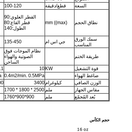
السعة
قطع/دقيقة
100-120
القطر العلوي:90
نطاق الحجم
mm ((max)
قطر القاع:80
الطول:140
سمك الورق
جي اس ام
135-450
المناسب
نظام الموجات فوق
طريقة الختم
الصوتية والهواء
الساخن
قوة التشغيل
KW
10
11
ضاغط الهواء
0.4m2/min. 0.5MPa
a
الوزن الصافي
كيلوغرام
3400
00
مقاس الجهاز
ملم
2500 * 1800 * 1700
بُعد المُجمّع
ملم
900*900*1760
حجم الكأس