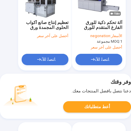
آلة تحكم ذكية للورق
تعظيم إنتاج صانع أكواب
الفارغ المتقدم للورق
الحلوى المجمدة ورق
الدقيق
135-450 جرام/متر مربع
الأسعار:
negonation
أحصل على آخر سعر
سماكة الورق سرعة
1 مجموعة
MOQ:
قصوى 160 قطعة/الدقيقة
أحصل على آخر سعر
ﺎﺘﺼﻟ ﺍﻶﻧ
ﺎﺘﺼﻟ ﺍﻶﻧ
وفر وقتك
دعنا نتصل بأفضل المنتجات معك.
أعط متطلباتك