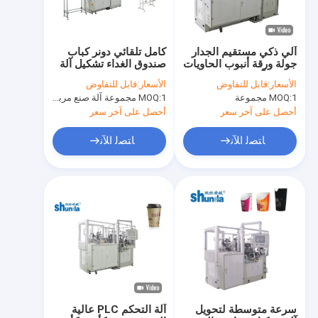
آلي ذكي مستقيم الجدار
كامل تلقائي دونر كباب
جولة ورقة أنبوب الحاويات
صندوق الغداء تشكيل آلة
تشكيل آلة مع نظام الهواء
لتغليف المواد الغذائية
الأسعار:
قابل للتفاوض
الأسعار:
قابل للتفاوض
الساخن
1 مجموعة
MOQ:
1 مجموعة آلة صنع مربع دونر
MOQ:
أحصل على آخر سعر
أحصل على آخر سعر
ﺎﺘﺼﻟ ﺍﻶﻧ
ﺎﺘﺼﻟ ﺍﻶﻧ
الصفحة الرئيسية
منتجات
معلومات عنا
سرعة متوسطة لتحويل
آلة التحكم PLC عالية