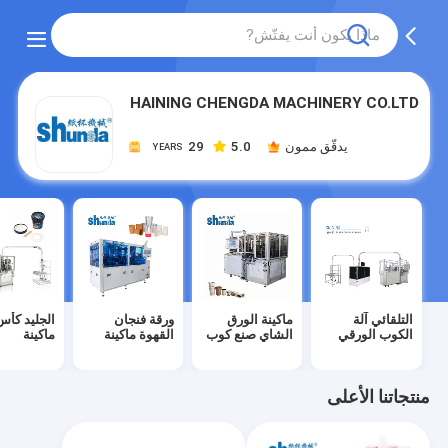
HAINING CHENGDA MACHINERY CO.LTD
يدقّق ممون
5.0
29
YEARS
التلقائي آلة
ماكينة الورق
ورقة فنجان
الجليد كأس
الكوب الورقي
الشاي صنع كوب
القهوة ماكينة
ماكينة
منتجاتنا الأعلى