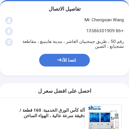
تفاصيل الاتصال
Mr. Chengxian Wang
+86 13586301909
رقم 50 ، طريق جينجبيان العاشر ، مدينة هاينينغ ، مقاطعة
تشجيانغ ، الصين
ﺎﺘﺼﻟ ﺍﻶﻧ
احصل على افضل سعر ل
آلة كأس الورق الخدمية: 160 قطعة /
دقيقة سرعة عالية ، الهواء الساخن
والختم بالموجات فوق الصوتية لكؤوس
المشروبات الباردة