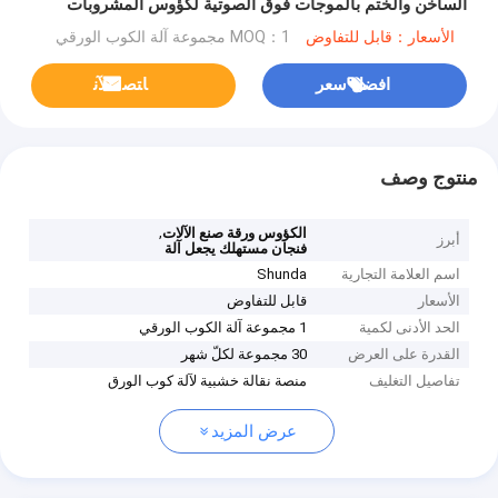
الساخن والختم بالموجات فوق الصوتية لكؤوس المشروبات
الباردة
الأسعار：قابل للتفاوض
MOQ：1 مجموعة آلة الكوب الورقي
افضل سعر
ﺎﺘﺼﻟ ﺍﻶﻧ
منتوج وصف
,
الكؤوس ورقة صنع الآلات
أبرز
فنجان مستهلك يجعل آلة
اسم العلامة التجارية
Shunda
الأسعار
قابل للتفاوض
الحد الأدنى لكمية
1 مجموعة آلة الكوب الورقي
القدرة على العرض
30 مجموعة لكلّ شهر
تفاصيل التغليف
منصة نقالة خشبية لآلة كوب الورق
عرض المزيد