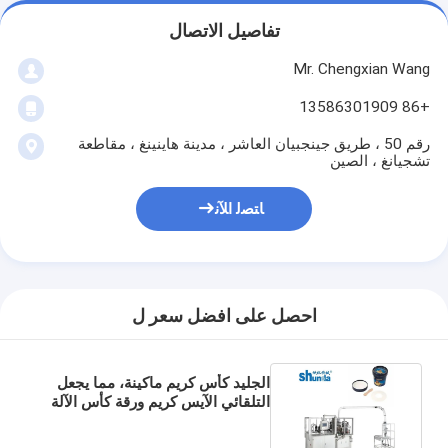
تفاصيل الاتصال
Mr. Chengxian Wang
+86 13586301909
رقم 50 ، طريق جينجبيان العاشر ، مدينة هاينينغ ، مقاطعة
تشجيانغ ، الصين
ﺎﺘﺼﻟ ﺍﻶﻧ
احصل على افضل سعر ل
الجليد كأس كريم ماكينة، مما يجعل
التلقائي الآيس كريم ورقة كأس الآلة
سرعة عالية التحكم الرقمي