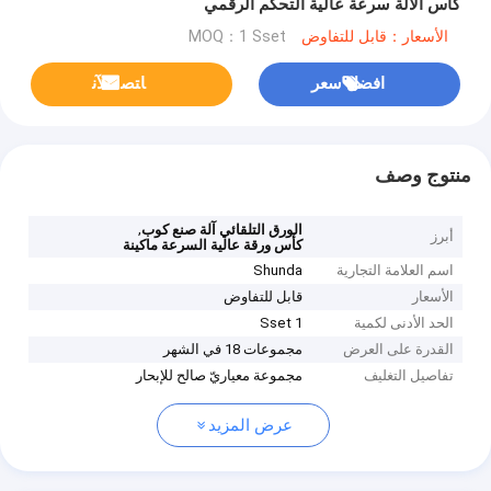
كأس الآلة سرعة عالية التحكم الرقمي
الأسعار：قابل للتفاوض
MOQ：1 Sset
افضل سعر
ﺎﺘﺼﻟ ﺍﻶﻧ
منتوج وصف
,
الورق التلقائي آلة صنع كوب
أبرز
كأس ورقة عالية السرعة ماكينة
اسم العلامة التجارية
Shunda
الأسعار
قابل للتفاوض
الحد الأدنى لكمية
1 Sset
القدرة على العرض
مجموعات 18 في الشهر
تفاصيل التغليف
مجموعة معياريّ صالح للإبحار
عرض المزيد