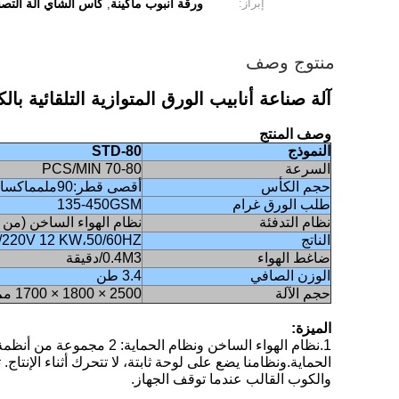
إبراز:
ورقة أنبوب ماكينة
كأس الشاي آلة التصن
,
منتوج وصف
آلة صناعة أنابيب الورق المتوازية التلقائية بال
وصف المنتج
النموذج
STD-80
السرعة
70-80 PCS/MIN
حجم الكأس
أقصى قطر:90ملم
ماكس
ار
طلب الورق غرام
135-450GSM
نظام التدفئة
نظام الهواء الساخن (من
الناتج
380V/220V 12 KW،50/60HZ، ثلاثة مراحل أرب
ضاغط الهواء
0.4M3/دقيقة
الوزن الصافي
3.4 طن
حجم الآلة
2500 × 1800 × 1700 مم
الميزة:
1.نظام الهواء الساخن و
الحماية.ونظامنا يضع على لوحة ثابتة، لا تتحرك أثناء الإن
والكوب القالب عندما توقف الجهاز.