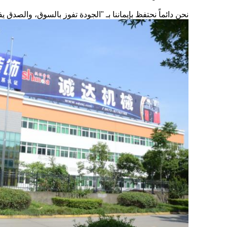
نحن دائماً نحتفظ بإيماننا بـ "الجودة تفوز بالسوق، والصدق 