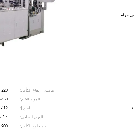
ماكس ارتفاع الكأس:
220 ملم
المواد الخام:
35-450
ة
انتاج |:
12 كيلو وات ، 380 فولت / 220 فولت ، 60 هرتز / 50 هرتز
الوزن الصافي:
3.4 طن
أبعاد جامع الكأس:
900 × 900 × 1760 ملم