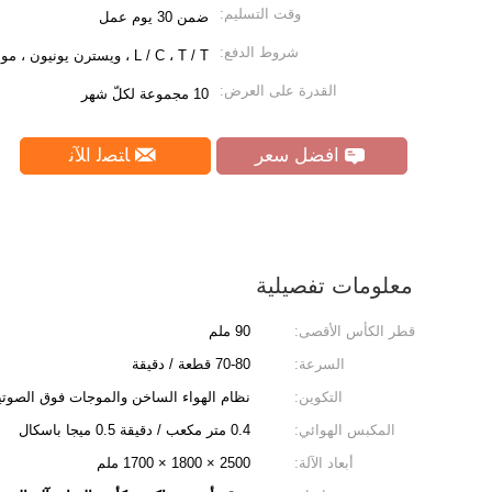
وقت التسليم:
ضمن 30 يوم عمل
شروط الدفع:
L / C ، T / T ، ويسترن يونيون ، موني جرام
القدرة على العرض:
10 مجموعة لكلّ شهر
افضل سعر
ﺎﺘﺼﻟ ﺍﻶﻧ
معلومات تفصيلية
قطر الكأس الأقصى:
90 ملم
السرعة:
70-80 قطعة / دقيقة
التكوين:
نظام الهواء الساخن والموجات فوق الصوتي
المكبس الهوائي:
0.4 متر مكعب / دقيقة 0.5 ميجا باسكال
أبعاد الآلة:
2500 × 1800 × 1700 ملم