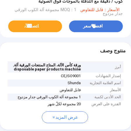
كوب / دقيقة مع التدفئة بالموجات فوق الصوتية
الأسعار：قابل للتفاوض
MOQ：1 مجموعة آلة الكوب الورقي
جدار مزدوج
افضل سعر
ﺎﺘﺼﻟ ﺍﻶﻧ
منتوج وصف
,
ورقة كأس الآلة، المتاح المنتجات الورقية آلة
أبرز
disposable paper products machine
إصدار الشهادات
CE,ISO9001
اسم العلامة التجارية
Shunda
الأسعار
قابل للتفاوض
الحد الأدنى لكمية
1 مجموعة آلة الكوب الورقي جدار مزدوج
القدرة على العرض
20 مجموعة لكلّ شهر
عرض المزيد