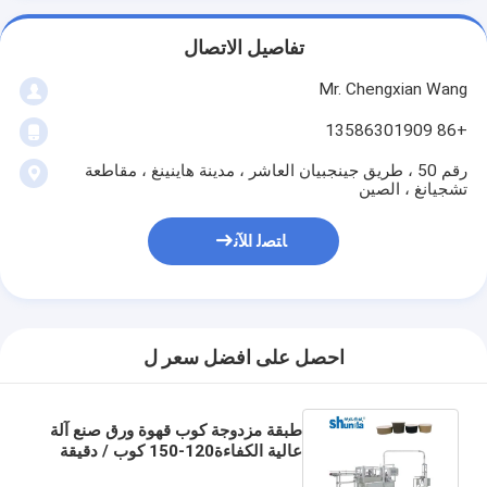
تفاصيل الاتصال
Mr. Chengxian Wang
+86 13586301909
رقم 50 ، طريق جينجبيان العاشر ، مدينة هاينينغ ، مقاطعة
تشجيانغ ، الصين
ﺎﺘﺼﻟ ﺍﻶﻧ
احصل على افضل سعر ل
طبقة مزدوجة كوب قهوة ورق صنع آلة
عالية الكفاءة120-150 كوب / دقيقة
مع التدفئة بالموجات فوق الصوتية