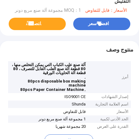
التفتيش
الأسعار：قابل للتفاوض
MOQ：1 مجموعة آلة صنع مربع دونر
افضل سعر
ﺎﺘﺼﻟ ﺍﻶﻧ
منتوج وصف
آلة صنع علب الكباب التي يمكن التخلص منها ،
80 قطعة آلة صنع العلب القابل للتصرف ، 80
قطعة آلة الحاويات الورقية
أبرز
,
80pcs disposable box making
machine
,
80pcs Paper Container Machine
إصدار الشهادات
ISO9001 CE
اسم العلامة التجارية
Shunda
الأسعار
قابل للتفاوض
الحد الأدنى لكمية
1 مجموعة آلة صنع مربع دونر
القدرة على العرض
20 مجموعة شهريا