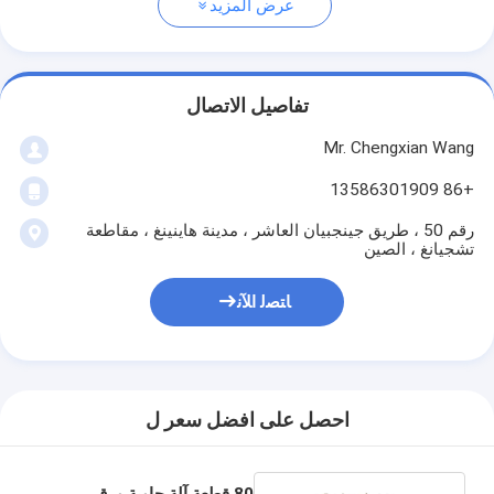
عرض المزيد
تفاصيل الاتصال
Mr. Chengxian Wang
+86 13586301909
رقم 50 ، طريق جينجبيان العاشر ، مدينة هاينينغ ، مقاطعة
تشجيانغ ، الصين
ﺎﺘﺼﻟ ﺍﻶﻧ
احصل على افضل سعر ل
80 قطعة آلة حاوية ورق