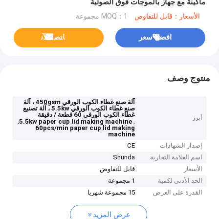
ماكينة مع جهاز بالموجات فوق الصوتية
الأسعار：قابل للتفاوض
MOQ：1 مجموعة
افضل سعر
ﺎﺘﺼﻟ ﺍﻶﻧ
منتوج وصف
آلة صنع غطاء الكوب الورقي 450gsm ، آلة
صنع غطاء الكوب الورقي 5.5kw ، آلة تصنيع
غطاء الكوب الورقي 60 قطعة / دقيقة
أبرز
,
,
5.5kw paper cup lid making machine
60pcs/min paper cup lid making
machine
إصدار الشهادات
CE
اسم العلامة التجارية
Shunda
الأسعار
قابل للتفاوض
الحد الأدنى لكمية
1 مجموعة
القدرة على العرض
15 مجموعة شهريا
عرض المزيد