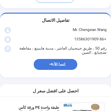
تفاصيل الاتصال
Mr. Chengxian Wang
+86 13586301909
رقم 50 ، طريق جينجبيان العاشر ، مدينة هاينينغ ، مقاطعة
تشجيانغ ، الصين
ﺎﺘﺼﻟ ﺍﻶﻧ
احصل على افضل سعر ل
طبقة واحدة PE ورقة كأس