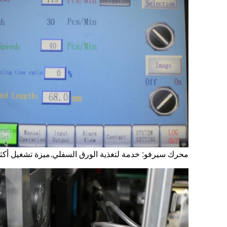
محرك سيرفو: خدمة لتغذية الورق السفلي.ميزة تشغيل أكثر استق