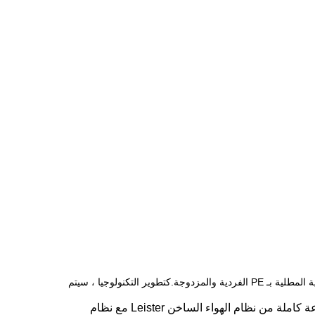
SMD-80B عبارة عن آلة وعاء ورقي ، تم تصميمها بواسطة HAINING CHENGDA MACHINERY CO. ، LTD ، يمكنها إنتاج كل من الأوعية الورقية المطلية بـ PE الفردية والمزدوجة.كتطوير التكنولوجيا ، سيتم
نظام الهواء الساخن ونظام الحماية: مجموعتان من أنظمة الهواء الساخن يمكن أن تقلل من معدل التسرب.يستخدم مصنعنا مجموعة كاملة من نظام الهواء الساخن Leister مع نظام