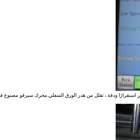
رارًا ودقة ، تقلل من هدر الورق السفلي.محرك سيرفو مصنوع في اليابان ب