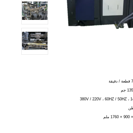
يقة
1 جم
380V / 220V ، 60HZ / 50HZ ،