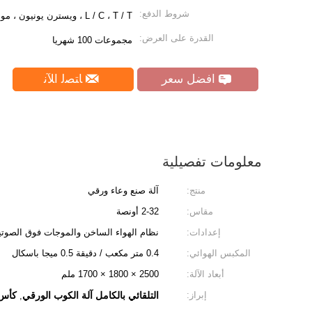
شروط الدفع:
L / C ، T / T ، ويسترن يونيون ، موني جرام
القدرة على العرض:
مجموعات 100 شهريا
افضل سعر
ﺎﺘﺼﻟ ﺍﻶﻧ
معلومات تفصيلية
منتج:
آلة صنع وعاء ورقي
مقاس:
2-32 أونصة
إعدادات:
نظام الهواء الساخن والموجات فوق الصوتي
المكبس الهوائي:
0.4 متر مكعب / دقيقة 0.5 ميجا باسكال
أبعاد الآلة:
2500 × 1800 × 1700 ملم
إبراز:
التلقائي بالكامل آلة الكوب الورقي
كأس 
,