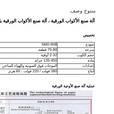
منتوج وصف
آلة صنع الأكواب الورقية ، آلة صنع الأكواب الورقية 
تخصيص
نموذج
SMD-80B
سرعة
70-80 قطعة
حجم الكوب
2-32 أوقية
مادة
135-450 جرام
إعدادات
الموجات فوق الصوتية والهواء الساخن
انتاج
380 فولت / 220 فولت ، 60 هرتز
عملية آلة صنع الأوعية الورقية