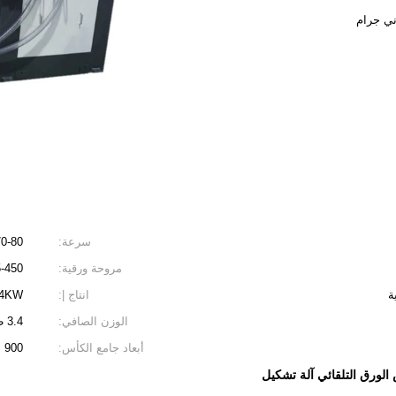
سرعة:
70-80 قطعة / دق
مروحة ورقية:
35-450
ة
انتاج |:
 14KW
الوزن الصافي:
3.4 طن
أبعاد جامع الكأس:
900 × 900 × 1760 ملم
الورق التلقائي آلة تشكيل