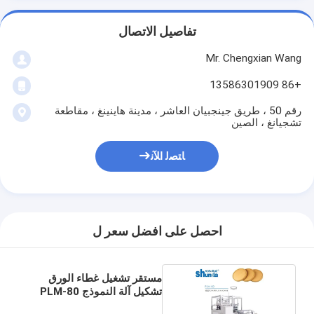
تفاصيل الاتصال
Mr. Chengxian Wang
+86 13586301909
رقم 50 ، طريق جينجبيان العاشر ، مدينة هاينينغ ، مقاطعة
تشجيانغ ، الصين
ﺎﺘﺼﻟ ﺍﻶﻧ
احصل على افضل سعر ل
مستقر تشغيل غطاء الورق
تشكيل آلة النموذج PLM-80
دقة عالية