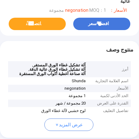
عالية
الأسعار：negonation
MOQ：1 مجموعة
افضل سعر
ﺎﺘﺼﻟ ﺍﻶﻧ
منتوج وصف
,
آلة تشكيل غطاء الورق المستقر
أبرز
,
آلة تشكيل غطاء الورق عالية الدقة
آلة صناعة أغطية أكواب الورق المستقرة
اسم العلامة التجارية
Shunda
الأسعار
negonation
الحد الأدنى لكمية
1 مجموعة
القدرة على العرض
20 مجموعة / شهر
تفاصيل التغليف
لوح خشبي لآلة غطاء الورق
عرض المزيد