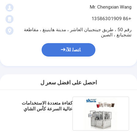
Mr. Chengxian Wang
+86 13586301909
رقم 50 ، طريق جينجبيان العاشر ، مدينة هاينينغ ، مقاطعة
تشجيانغ ، الصين
ﺎﺘﺼﻟ ﺍﻶﻧ
احصل على افضل سعر ل
كفاءة متعددة الاستخدامات
عالية السرعة كأس الشاي
الورقية صنع آلة