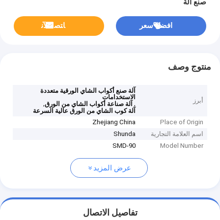
صنع آلة
افضل سعر
ﺎﺘﺼﻟ ﺍﻶﻧ
منتوج وصف
آلة صنع أكواب الشاي الورقية متعددة
الاستخدامات
أبرز
,
,
آلة صناعة أكواب الشاي من الورق
آلة كوب الشاي من الورق عالية السرعة
Zhejiang China
Place of Origin
اسم العلامة التجارية
Shunda
SMD-90
Model Number
عرض المزيد
تفاصيل الاتصال