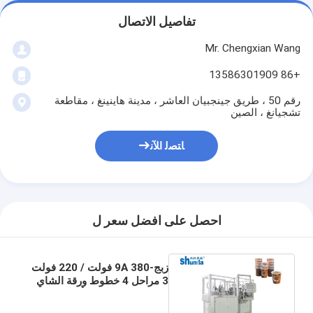
تفاصيل الاتصال
Mr. Chengxian Wang
+86 13586301909
رقم 50 ، طريق جينجبيان العاشر ، مدينة هاينينغ ، مقاطعة
تشجيانغ ، الصين
ﺎﺘﺼﻟ ﺍﻶﻧ
احصل على افضل سعر ل
زبج-9A 380 فولت / 220 فولت
3 مراحل 4 خطوط ورقة الشاي
كوب ماكينة 40-50 أكواب في
الدقيقة