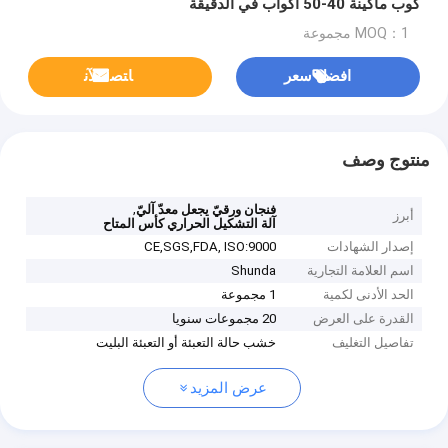
كوب ماكينة 40-50 أكواب في الدقيقة
MOQ：1 مجموعة
افضل سعر
ﺎﺘﺼﻟ ﺍﻶﻧ
منتوج وصف
,
فنجان ورقيّ يجعل معدّ آليّ
أبرز
آلة التشكيل الحراري كأس المتاح
إصدار الشهادات
CE,SGS,FDA, ISO:9000
اسم العلامة التجارية
Shunda
الحد الأدنى لكمية
1 مجموعة
القدرة على العرض
20 مجموعات سنويا
تفاصيل التغليف
خشب حالة التعبئة أو التعبئة البليت
عرض المزيد