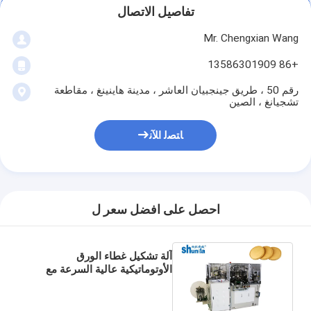
تفاصيل الاتصال
Mr. Chengxian Wang
+86 13586301909
رقم 50 ، طريق جينجبيان العاشر ، مدينة هاينينغ ، مقاطعة
تشجيانغ ، الصين
ﺎﺘﺼﻟ ﺍﻶﻧ
احصل على افضل سعر ل
آلة تشكيل غطاء الورق
الأوتوماتيكية عالية السرعة مع
الورق المطلي بي / جيش التحرير
الشعبي لفنجان القهوة