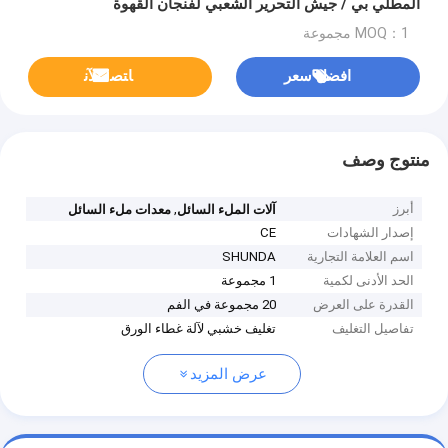
المطلي بي / جيش التحرير الشعبي لفنجان القهوة
MOQ：1 مجموعة
افضل سعر
ﺎﺘﺼﻟ ﺍﻶﻧ
منتوج وصف
أبرز
,
آلات الملء السائل
معدات ملء السائل
إصدار الشهادات
CE
اسم العلامة التجارية
SHUNDA
الحد الأدنى لكمية
1 مجموعة
القدرة على العرض
20 مجموعة في الفم
تفاصيل التغليف
تغليف خشبي لآلة غطاء الورق
عرض المزيد