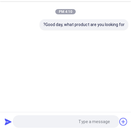
4:10 PM
Good day, what product are you looking for?
بالموجات فوق الصوتية ختم ورقة أنبوب تشكيل آلة، ماكس كوب
ارتفاع 220mm
ورقة أنبوب تشكيل آلة
2025-07-10
39 الرؤى