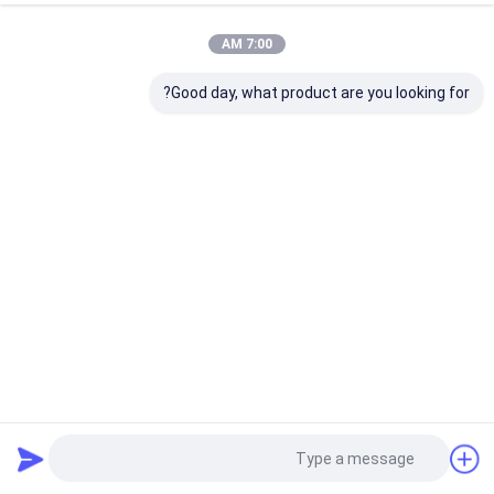
7:00 AM
Good day, what product are you looking for?
تموج أوتوماتيكي بالكامل بسرعة عالية مزدوجة الجدار آلة
المشروبات الورقية الساخنة والباردة
جدار مزدوج ورقة كأس الإله
2024-12-18
27 الرؤى