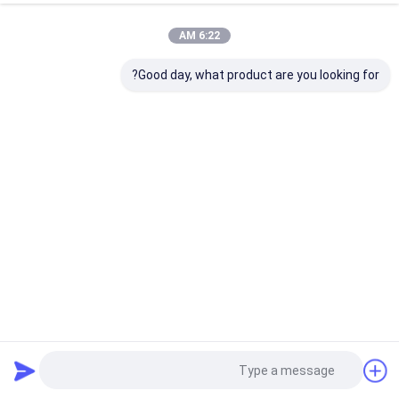
6:22 AM
Good day, what product are you looking for?
آلة تشكيل الأكواب الورقية بالماء / الآيس كريم بالموجات فوق
الصوتية 4 أوقية - 16 أوقية آلة صنع الأكواب الورقية لصنع أكواب
يمكن التخلص منها
ورقة كأس تشكيل آلة
2024-12-16
40 الرؤى