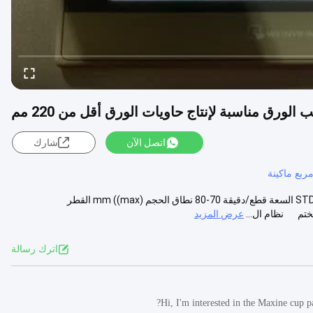
 الورق مناسبة لإنتاج حاويات الورق أقل من 220 مم
اتصل الآن
شارك
ربع ماكينة
آلة تشكيل أنابيب الورق مناسبة لإنتاج حاويات الورق المواصفات النموذج STD-80 السعة قطع/دقيقة 70-80 نطاق الحجم mm ((max) القطر
عرض المزيد
اترك رسالة
Hi, I'm interested in the Maxine cup p