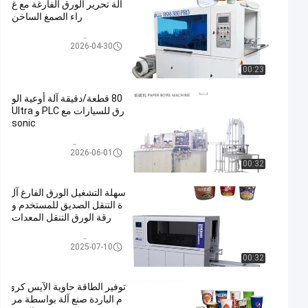
آلة تحرير الورق الفارغة مع غ
راء الصمغ الساخن
آلة تحرير الورق الفارغ
2026-04-30
00:23
80 قطعة/دقيقة آلة أوعية الو
رق للسيارات مع PLC و Ultra
sonic
آلة صنع وعاء الورق
2026-06-01
00:32
سهلة التشغيل الورق الفارغ آل
ة التنقل الصديق للمستخدم و
رقة الورق التنقل المعدات
آلة تحرير الورق الفارغ
2025-07-10
00:32
توفير الطاقة حاوية الآيس كري
م الباردة صنع آلة بواسطة مر