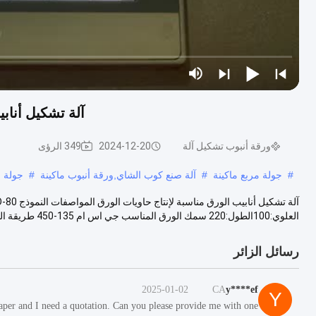
آلة تشكيل أنابيب
ورقة أنبوب تشكيل آلة
2024-12-20
349 الرؤى
#
جولة مربع ماكينة
#
آلة صنع كوب الشاي,ورقة أنبوب ماكينة
#
جولة م
العلوي:100الطول:220 سمك الورق المناسب جي اس ام 135-450 طريقة الختم نظام ال...
رسائل الزائر
2025-01-02
CA
y****ef
Y
aper and I need a quotation. Can you please provide me with one?