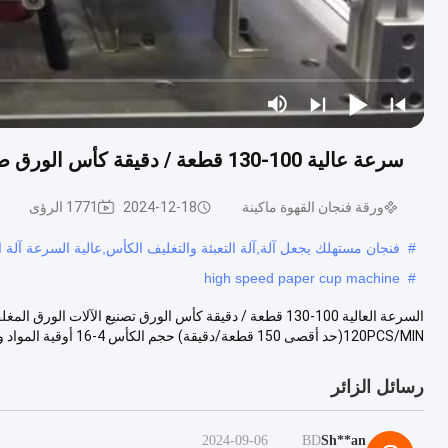
سرعة عالية 100-130 قطعة / دقيقة كأس الورق صنع آلات الختم الورق المغلف واحد / مزدوج PE / PLA
ورقة فنجان القهوة ماكينة
2024-12-18
1771 الرؤى
#
فنجان مستهلك يجعل آلة,آلة التعبئة والتغليف الكأس,عالية السرعة آلة 
high speed paper cup machine
#
120PCS/MIN(حد أقصى 150 قطعة/دقيقة) حجم الكأس 4-16 أوقية المواد ور...
رسائل الزائر
2024-09-06
BD
Sh**an