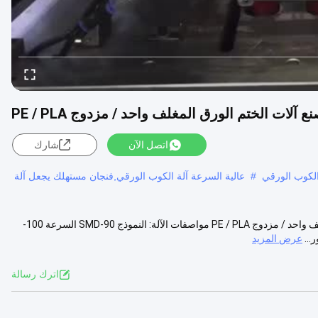
اتصل الآن
شارك
الكوب الورقي
#
عالية السرعة آلة الكوب الورقي,فنجان مستهلك يجعل آلة
السرعة العالية 100-130 قطعة / دقيقة كأس الورق تصنيع الآلات الورق المغلف واحد / مزدوج PE / PLA مواصفات الآلة: النموذج SMD-90 السرعة 100-
عرض المزيد
اترك رسالة