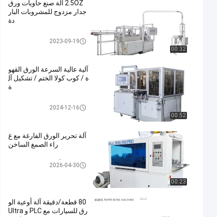
2.5OZ آلة صنع حاويات ورق
جدار مزدوج للمشروبات البار
دة
ورقة فنجان القهوة ماكينة
2023-09-19
00:32
آلية عالية السرعة الورق القهو
ة / كوب كولا الختم / تشكيل آل
ة
ورقة فنجان القهوة ماكينة
2024-12-16
00:52
آلة تحرير الورق الفارغة مع غ
راء الصمغ الساخن
آلة تحرير الورق الفارغ
2026-04-30
00:23
80 قطعة/دقيقة آلة أوعية الو
رق للسيارات مع PLC و Ultra