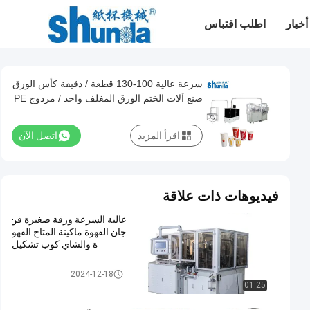
أخبار
اطلب اقتباس
سرعة عالية 100-130 قطعة / دقيقة كأس الورق
صنع آلات الختم الورق المغلف واحد / مزدوج PE
/ PLA
اقرأ المزيد
اتصل الآن
فيديوهات ذات علاقة
عالية السرعة ورقة صغيرة فن
جان القهوة ماكينة المتاح القهو
ة والشاي كوب تشكيل
ورقة فنجان القهوة ماكينة
2024-12-18
01:25